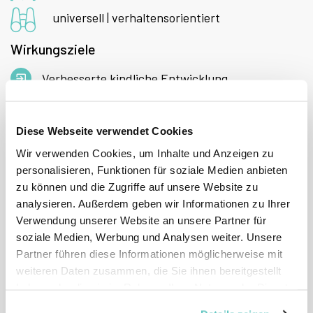
universell | verhaltensorientiert
Wirkungsziele
Verbesserte kindliche Entwicklung
Stabilere Eltern-Kind-Bindungen
Diese Webseite verwendet Cookies
Höhere soziale und emotionale Kompetenz der
Wir verwenden Cookies, um Inhalte und Anzeigen zu
Kinder
personalisieren, Funktionen für soziale Medien anbieten
zu können und die Zugriffe auf unsere Website zu
analysieren. Außerdem geben wir Informationen zu Ihrer
Verwendung unserer Website an unsere Partner für
soziale Medien, Werbung und Analysen weiter. Unsere
Wirksamkeitspotential
Partner führen diese Informationen möglicherweise mit
weiteren Daten zusammen, die Sie ihnen bereitgestellt
haben oder die sie im Rahmen Ihrer Nutzung der Dienste
gesammelt haben.