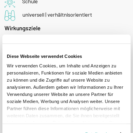
Schule
universell | verhältnisorientiert
Wirkungsziele
Klima / Kultur im Setting
Selbstwirksamkeit
Diese Webseite verwendet Cookies
Wir verwenden Cookies, um Inhalte und Anzeigen zu
Sozialkompetenzen
personalisieren, Funktionen für soziale Medien anbieten
zu können und die Zugriffe auf unsere Website zu
analysieren. Außerdem geben wir Informationen zu Ihrer
Verwendung unserer Website an unsere Partner für
soziale Medien, Werbung und Analysen weiter. Unsere
Wirksamkeitspotential
Partner führen diese Informationen möglicherweise mit
weiteren Daten zusammen, die Sie ihnen bereitgestellt
haben oder die sie im Rahmen Ihrer Nutzung der Dienste
gesammelt haben.