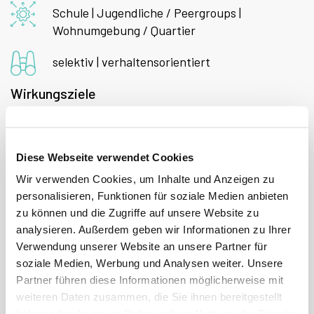
Schule | Jugendliche / Peergroups |
Wohnumgebung / Quartier
selektiv | verhaltensorientiert
Wirkungsziele
Verbesserung der Stress- und
Emotionsregulation sowie Erhöhung der
Resilienz
Diese Webseite verwendet Cookies
Reduktion oppositionell-aggressiven Verhaltens /
Wir verwenden Cookies, um Inhalte und Anzeigen zu
Reizbarkeit
personalisieren, Funktionen für soziale Medien anbieten
Reduktion psychischer (Verhaltens-)Probleme
zu können und die Zugriffe auf unsere Website zu
analysieren. Außerdem geben wir Informationen zu Ihrer
Verwendung unserer Website an unsere Partner für
soziale Medien, Werbung und Analysen weiter. Unsere
Partner führen diese Informationen möglicherweise mit
Wirksamkeitspotential
weiteren Daten zusammen, die Sie ihnen bereitgestellt
haben oder die sie im Rahmen Ihrer Nutzung der Dienste